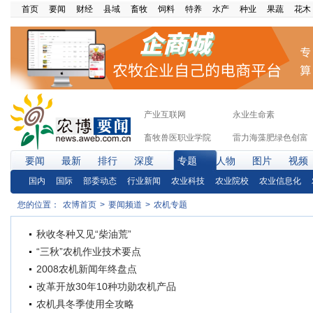
首页
要闻
财经
县域
畜牧
饲料
特养
水产
种业
果蔬
花木
产业互联网
永业生命素
畜牧兽医职业学院
雷力海藻肥绿色创富
要闻
最新
排行
深度
专题
人物
图片
视频
国内
国际
部委动态
行业新闻
农业科技
农业院校
农业信息化
您的位置：
农博首页
>
要闻频道
>
农机专题
秋收冬种又见“柴油荒”
“三秋”农机作业技术要点
2008农机新闻年终盘点
改革开放30年10种功勋农机产品
农机具冬季使用全攻略