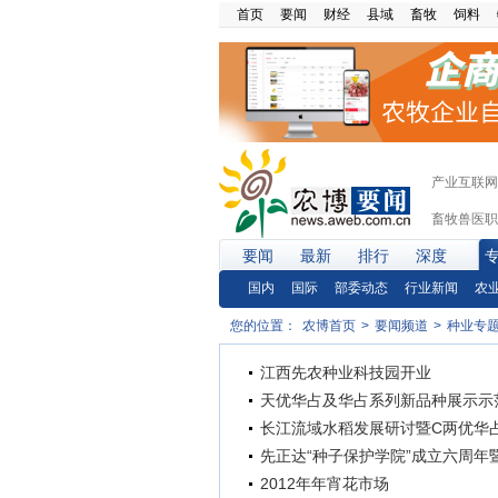
首页
要闻
财经
县域
畜牧
饲料
产业互联网
畜牧兽医职
要闻
最新
排行
深度
国内
国际
部委动态
行业新闻
农
您的位置：
农博首页
>
要闻频道
>
种业专
江西先农种业科技园开业
天优华占及华占系列新品种展示示
长江流域水稻发展研讨暨C两优华
先正达“种子保护学院”成立六周年
2012年年宵花市场