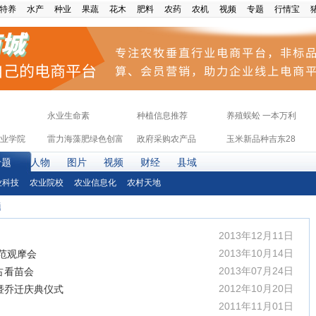
特养
水产
种业
果蔬
花木
肥料
农药
农机
视频
专题
行情宝
永业生命素
种植信息推荐
养殖蜈蚣 一本万利
业学院
雷力海藻肥绿色创富
政府采购农产品
玉米新品种吉东28
专题
人物
图片
视频
财经
县域
业科技
农业院校
农业信息化
农村天地
题
2013年12月11日
2013年10月14日
范观摩会
2013年07月24日
占看苗会
2012年10月20日
暨乔迁庆典仪式
2011年11月01日