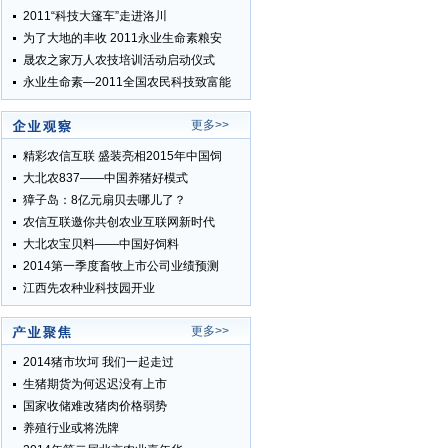
2011“科技大篷车”走进洛川
为了大地的丰收 2011永业生命素粮安
晟农之家万人农技培训活动启动仪式
永业生命素—2011全国农民科技致富能
更多>>
精彩农信互联 盛装亮相2015年中国饲
大北农837——中国养猪好模式
獐子岛：8亿元扇贝去哪儿了？
农信互联邀你共创农业互联网新时代
大北农宝贝料——中国好饲料
2014第一季度畜牧上市公司业绩预测
江西先农种业科技园开业
更多>>
2014猪市坎坷 我们一起走过
生猪期货为何迟迟没有上市
国家收储难改猪肉价格弱势
养殖行业或将洗牌